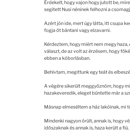
Érdekelt, hogy vajon hogy jutott be, mi
segített Nusi néninek felhozni a csomagja
Azért jön ide, mert úgy látta, itt csupa k
fogja őt bántani vagy elzavarni.
Kérdeztem, hogy miért nem megy haza,
választ, de az volt az érzésem, hogy fők
ebben a kóborlásban.
Behívtam, megittunk egy teát és elbeszé
A végére sikerült meggyőznöm, hogy min
hazakeveredik, eleget bűntette már a szü
Másnap elmeséltem a ház lakóinak, mi tö
Mindenki nagyon örült, annak is, hogy vé
időszaknak és annak is, haza került a fiú.