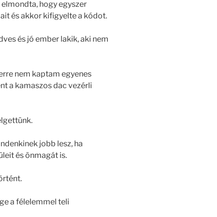
re elmondta, hogy egyszer
it és akkor kifigyelte a kódot.
edves és jó ember lakik, aki nem
 erre nem kaptam egyenes
ént a kamaszos dac vezérli
lgettünk.
denkinek jobb lesz, ha
leit és önmagát is.
rtént.
ge a félelemmel teli