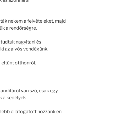
 és azonnal a
lták nekem a felvételeket, majd
ük a rendőrségre.
, tudtuk nagyítani és
 ki az alvós vendégünk.
 eltűnt otthonról.
anditáról van szó, csak egy
k a kedélyek.
elebb ellátogatott hozzánk én