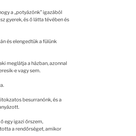
, hogy a „potyázónk” igazából
sz gyerek, és ő látta tévében és
án és elengedtük a fülünk
ki meglátja a házban, azonnal
keresik-e vagy sem.
a.
itokzatos besurranónk, és a
anyázott.
, ő egy igazi őrszem,
otta a rendőrséget, amikor