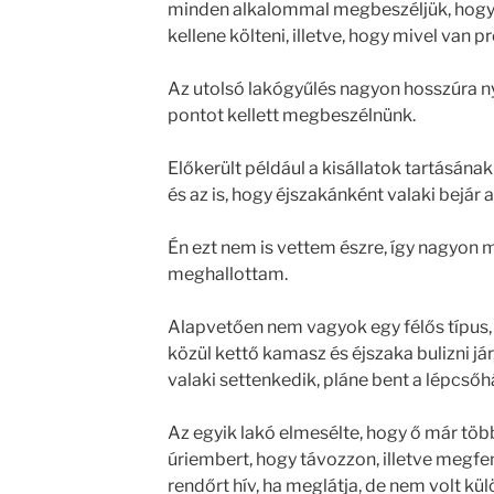
minden alkalommal megbeszéljük, hogy 
kellene költeni, illetve, hogy mivel van 
Az utolsó lakógyűlés nagyon hosszúra ny
pontot kellett megbeszélnünk.
Előkerült például a kisállatok tartásának
és az is, hogy éjszakánként valaki bejár 
Én ezt nem is vettem észre, így nagyon
meghallottam.
Alapvetően nem vagyok egy félős típus,
közül kettő kamasz és éjszaka bulizni já
valaki settenkedik, pláne bent a lépcső
Az egyik lakó elmesélte, hogy ő már több
úriembert, hogy távozzon, illetve megf
rendőrt hív, ha meglátja, de nem volt kü