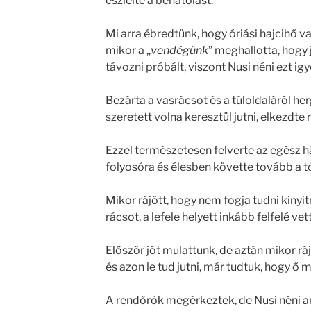
észlelte a behatolást.
Mi arra ébredtünk, hogy óriási hajcihő v
mikor a „
vendégünk
” meghallotta, hogy
távozni próbált, viszont Nusi néni ezt i
Bezárta a vasrácsot és a túloldaláról her
szeretett volna keresztül jutni, elkezdte 
Ezzel természetesen felverte az egész h
folyosóra és élesben követte tovább a t
Mikor rájött, hogy nem fogja tudni kinyi
rácsot, a lefele helyett inkább felfelé ve
Először jót mulattunk, de aztán mikor ráj
és azon le tud jutni, már tudtuk, hogy ő 
A rendőrök megérkeztek, de Nusi néni a