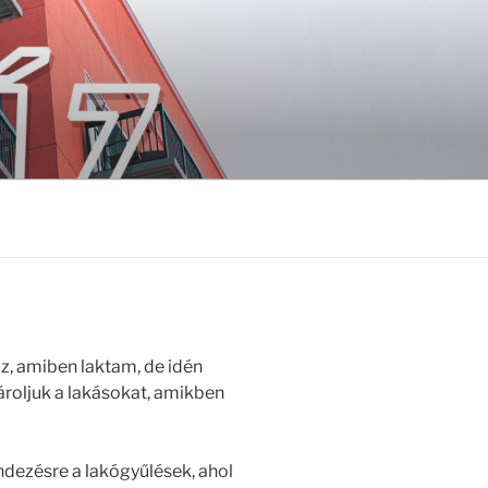
z, amiben laktam, de idén
roljuk a lakásokat, amikben
dezésre a lakógyűlések, ahol