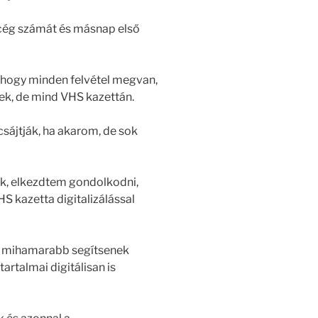
 cég számát és másnap első
, hogy minden felvétel megvan,
tek, de mind VHS kazettán.
ájtják, ha akarom, de sok
k, elkezdtem gondolkodni,
HS kazetta digitalizálással
t, mihamarabb segítsenek
rtalmai digitálisan is