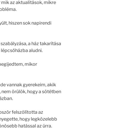
mik az aktualitások, mikre
probléma.
últ, hiszen sok napirendi
 szabályzása, a ház takarítása
a lépcsőházba aludni.
 megijedtem, mikor
 de vannak gyerekeim, akik
r, nem örülök, hogy a sötétben
házban.
ször felszólította az
enyegette, hogy legközelebb
lönösebb hatással az úrra.