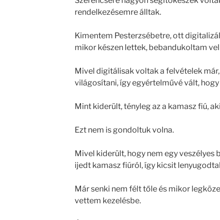
Szerencsére nagyon segítőkészek voltak
rendelkezésemre álltak.
Kimentem Pesterzsébetre, ott digitalizá
mikor készen lettek, bebandukoltam vel
Mivel digitálisak voltak a felvételek már
világosítani, így egyértelművé vált, hogy
Mint kiderült, tényleg az a kamasz fiú, aki
Ezt nem is gondoltuk volna.
Mivel kiderült, hogy nem egy veszélyes b
ijedt kamasz fiúról, így kicsit lenyugodta
Már senki nem félt tőle és mikor legköz
vettem kezelésbe.