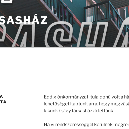
RSASHÁZ
 A
Eddig önkormányzati tulajdonú volt a há
TTA
lehetőséget kaptunk arra, hogy megvásá
lakunk és így társasházzá lettünk.
Ha vi rendszerességgel kerülnek megren