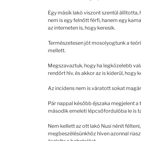
Egy másik lakó viszont szentül állította
nem is egy felnőtt férfi, hanem egy kama
az interneten is, hogy keresik.
Természetesen jót mosolyogtunk a teóri
mellett.
Megszavaztuk, hogy ha legközelebb vala
rendőrt hív, és akkor az is kiderül, hogy 
Az incidens nem is váratott sokat magár
Pár nappal később éjszaka megjelent a t
második emeleti lépcsőfordulóba le is t
Nem kellett az ott lakó Nusi nénit félteni
megbeszélésünkhöz híven azonnal riaszt