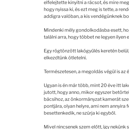
elfelejtette kinyitni a rácsot, és mire me
hogy nyissa ki, és ezt meg is tette, a ren
addigra valóban, a kis vendégünknek bot
Mindenki mély gondolkodásba esett, ho
találni arra, hogy többet ne legyen ilyen e
Egy rögtönzött lakógyűlés keretén belül
elkezdtünk ötletelni.
Természetesen, a megoldás végül is az é
Ugyan is én már több, mint 20 éve itt l
jutott, hogy anno, mikor egyszer betört
bácsihoz, az önkormányzat kamerát szer
pontjára, olyan helyre, ami nem annyira f
besettenkedik, ne szúrja ki egyből.
Mivel nincsenek szem előtt, így nekünk s