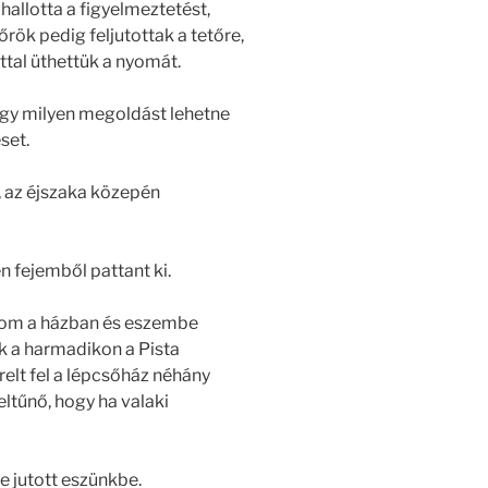
ghallotta a figyelmeztetést,
dőrök pedig feljutottak a tetőre,
tal üthettük a nyomát.
gy milyen megoldást lehetne
set.
, az éjszaka közepén
n fejemből pattant ki.
akom a házban és eszembe
ek a harmadikon a Pista
elt fel a lépcsőház néhány
eltűnő, hogy ha valaki
e jutott eszünkbe.