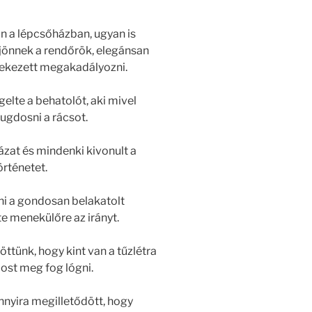
an a lépcsőházban, ugyan is
 jönnek a rendőrök, elegánsan
gyekezett megakadályozni.
gelte a behatolót, aki mivel
rugdosni a rácsot.
ázat és mindenki kivonult a
örténetet.
tni a gondosan belakatolt
tte menekülőre az irányt.
öttünk, hogy kint van a tűzlétra
most meg fog lógni.
nnyira megilletődött, hogy