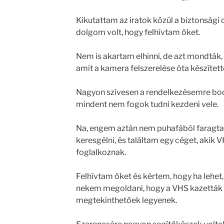
Kikutattam az iratok közül a biztonsági
dolgom volt, hogy felhívtam őket.
Nem is akartam elhinni, de azt mondták
amit a kamera felszerelése óta készítet
Nagyon szívesen a rendelkezésemre bocs
mindent nem fogok tudni kezdeni vele.
Na, engem aztán nem puhafából faragta
keresgélni, és találtam egy céget, akik V
foglalkoznak.
Felhívtam őket és kértem, hogy ha lehe
nekem megoldani, hogy a VHS kazetták ta
megtekinthetőek legyenek.