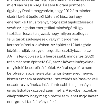
miért van rá szükség. Én sem tudtam pontosan,
úgyhogy Dani elmagyarázta, hogy 2012 óta minden
eladni kívánt épületről kötelező készíteni egy
energetikai tanúsítványt, hogy ezzel tájékoztassák a
vevőt az ingatlan energetikai minőségéről. Így
tisztában lesz a tulaj azzal, hogy milyen esetleges
felújítások szükségesek, vagy mit érdemes
korszerűsíteni a lakásban. Az épületet 12 kategória
közül sorolják be egy energetikai osztályba, ahol az
AA++ a legjobb és a JJ a legrosszabb minősítés. 2020
után már nem építhető CC, azaz a követelményeknek
megfelelő besorolású épület. Az árat egyelőre nem
befolyásolja az energetikai tanúsítvány eredménye,
hiszen ezt csak az adásvételi szerződés aláírásakor kell
odaadni a vevőnek, a lakás fontosabb tulajdonságai
úgyis láthatóak szabad szemmel is. A jövőben azonban
elképzelhető, hogy még hirdetni sem lehet majd lakást
energetikai tanúsítvány nélkül.