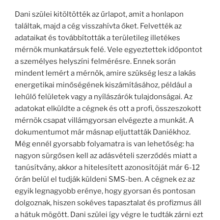
Dani szülei kitöltötték az űrlapot, amit a honlapon
találtak, majd a cég visszahívta őket. Felvették az
adataikat és továbbították a területileg illetékes
mérnök munkatársuk felé. Vele egyeztettek időpontot
a személyes helyszíni felmérésre. Ennek során
mindent lemért a mérnök, amire szükség lesz a lakás
energetikai minőségének kiszámításához, például a
lehűlő felületek vagy a nyílászárók tulajdonságai. Az
adatokat elküldte a cégnek és ott a profi, összeszokott
mérnök csapat villámgyorsan elvégezte a munkát. A
dokumentumot már másnap eljuttatták Daniékhoz.
Még ennél gyorsabb folyamatra is van lehetőség: ha
nagyon sürgősen kell az adásvételi szerződés miatt a
tanúsítvány, akkor a hitelesített azonosítóját már 6-12
órán belül el tudják küldeni SMS-ben. A cégnek ez az
egyik legnagyobb erénye, hogy gyorsan és pontosan
dolgoznak, hiszen sokéves tapasztalat és profizmus áll
a hátuk mögött. Dani szülei így végre le tudták zárni ezt