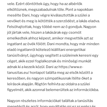
vele. Ezért döntöttek úgy, hogy ha az albérlők
elköltöznek, megszabadulnak tőle. Pont a napokban
mesélte Dani, hogy végre kiválasztották a szülei a
vevőket és meg is kötötték a szerződést, a lakás eladva.
Felsóhajtottak, hogy többé nem az ő gondjuk. Nagyon
jól jártak vele, hiszen a lakásárak egy csomót
emelkedtek ahhoz képest, amikor megvették azt az
ingatlant az övék fölött. Dani mondta, hogy már minden
eladó ingatlanról kötelező kiállítani energetikai
tanúsítványt, úgyhogy segített a szüleinek keresni egy
céget, akik ezzel foglalkoznak és minőségi munkát
adnak ki a kezeik közül. Dani az https://www.e-
tanusitas.eu/ honlapot találta meg az elsők között a
keresőben, és nagyon szimpatikusnak ítélte őket a
leírások alapján. Rögtön felhívta az oldalra a szülei
figyelmét, akik azonnal belemerültek az információkba.
Nagyon részletes információkat találtak a tanúsítás
menetéről és arról, hogy egyáltalán mi ez az egész és