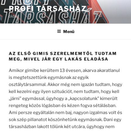
Tartalomhoz
PROFI TÁRSASHÁZ
oldal
Menü
AZ ELSŐ GIMIS SZERELMEMTŐL TUDTAM
MEG, MIVEL JÁR EGY LAKÁS ELADÁSA
Amikor gimibe kerültem 13 évesen, akarva akaratlanul
is megtetszettünk egymásnak az egyik
osztálytársammal. Akkor még nem igazán tudtam, hogy
kell kezelni egy ilyen szituációt, nem tudtam, hogy kell
„járni” egymással, úgyhogy a „kapcsolatunk” kimerült
rengeteg közös lógásban és kézen fogva sétálásban.
Ami persze egyáltalán nem baj, nagyon izgalmas volt és
sok szép pillanatot köszönhetünk egymásnak. Dani egy
társasházban lakott tőlünk két utcára, úgyhogy nem