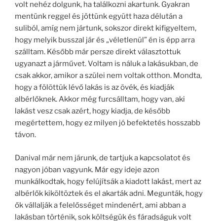
volt nehéz dolgunk, ha találkozni akartunk. Gyakran
mentünk reggel és jöttünk együtt haza délután a
suliból, amíg nem jártunk, sokszor direkt kifigyeltem,
hogy melyik busszal jár és „véletlenül” én is épp arra
szálltam. Később már persze direkt választottuk
ugyanazt a járművet. Voltam is náluk a lakásukban, de
csak akkor, amikor a szülei nem voltak otthon. Mondta,
hogy a fölöttük lévő lakás is az övék, és kiadják
albérlőknek. Akkor még furcsálltam, hogy van, aki
lakást vesz csak azért, hogy kiadja, de később
megértettem, hogy ez milyen jó befektetés hosszabb
távon.
Danival már nem járunk, de tartjuk a kapcsolatot és
nagyon jóban vagyunk. Már egy ideje azon
munkálkodtak, hogy felújítsák a kiadott lakást, mert az
albérlők kiköltöztek és el akarták adni. Megunták, hogy
ők vállalják a felelősséget mindenért, ami abban a
lakásban történik, sok költségük és fáradságuk volt