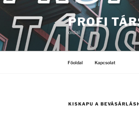
Tartalomhoz
PROFI TÁ
oldal
Főoldal
Kapcsolat
KISKAPU A BEVÁSÁRLÁS