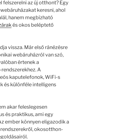
felszerelni az új otthont? Egy
 webáruházakat keresni, ahol
alál, hanem megbízható
zárak
és okos beléptető
ja vissza. Már első ránézésre
ronikai webáruházról van szó,
valóban értenek a
-rendszerekhez. A
eós kaputelefonok, WiFi-s
és különféle intelligens
em akar feleslegesen
kus és praktikus, ami egy
Az ember könnyen eligazodik a
 rendszerekről, okosotthon-
goldásairól.