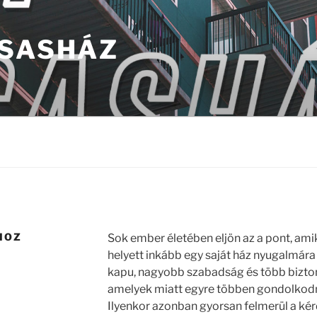
RSASHÁZ
HOZ
Sok ember életében eljön az a pont, ami
helyett inkább egy saját ház nyugalmára 
kapu, nagyobb szabadság és több bizton
amelyek miatt egyre többen gondolkodn
Ilyenkor azonban gyorsan felmerül a ké