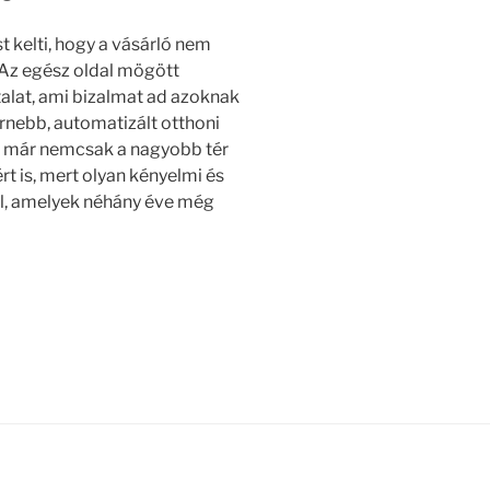
 kelti, hogy a vásárló nem
Az egész oldal mögött
alat, ami bizalmat ad azoknak
rnebb, automatizált otthoni
ma már nemcsak a nagyobb tér
rt is, mert olyan kényelmi és
el, amelyek néhány éve még