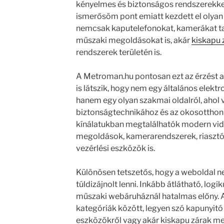
kényelmes és biztonságos rendszerekkel 
ismerősöm pont emiatt kezdett el olyan
nemcsak kaputelefonokat, kamerákat t
műszaki megoldásokat is, akár
kiskapu 
rendszerek területén is.
A Metroman.hu pontosan ezt az érzést ad
is látszik, hogy nem egy általános elekt
hanem egy olyan szakmai oldalról, ahol 
biztonságtechnikához és az okosotthon
kínálatukban megtalálhatók modern vid
megoldások, kamerarendszerek, riasztók 
vezérlési eszközök is.
Különösen tetszetős, hogy a weboldal n
túldizájnolt lenni. Inkább átlátható, logi
műszaki webáruháznál hatalmas előny. 
kategóriák között, legyen szó kapunyitó
eszközökről vagy akár kiskapu zárak me