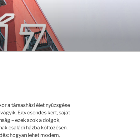
kor a társasházi élet nyüzsgése
vágyik. Egy csendes kert, saját
ság – ezek azok a dolgok,
ak családi házba költözésen.
rdés: hogyan lehet modern,