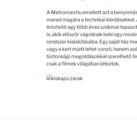
A Metroman.hu emellett azt a benyomást
marad magára a technikai kérdésekkel. 
érezhető egy több éves szakmai tapaszt
is, akik először vágnának bele egy mode
rendszer kialakításába. Egy saját ház 
vagy a kert miatt lehet vonzó, hanem azé
biztonsági megoldásokkal szerelhető f
csak a filmek világában léteztek.