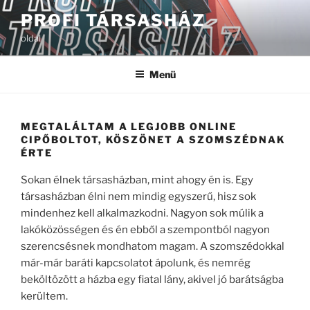
Tartalomhoz
PROFI TÁRSASHÁZ
oldal
Menü
MEGTALÁLTAM A LEGJOBB ONLINE
CIPŐBOLTOT, KÖSZÖNET A SZOMSZÉDNAK
ÉRTE
Sokan élnek társasházban, mint ahogy én is. Egy
társasházban élni nem mindig egyszerű, hisz sok
mindenhez kell alkalmazkodni. Nagyon sok múlik a
lakóközösségen és én ebből a szempontból nagyon
szerencsésnek mondhatom magam. A szomszédokkal
már-már baráti kapcsolatot ápolunk, és nemrég
beköltözött a házba egy fiatal lány, akivel jó barátságba
kerültem.