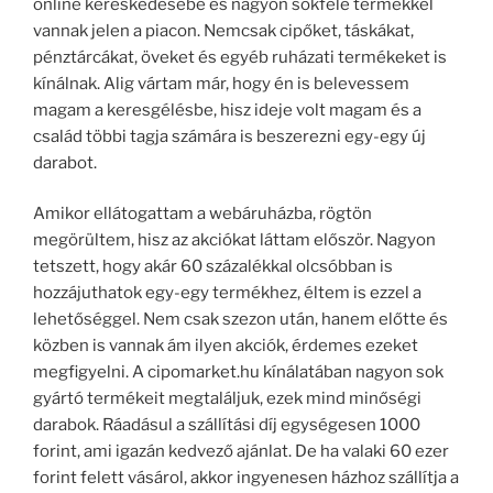
online kereskedésébe és nagyon sokféle termékkel
vannak jelen a piacon. Nemcsak cipőket, táskákat,
pénztárcákat, öveket és egyéb ruházati termékeket is
kínálnak. Alig vártam már, hogy én is belevessem
magam a keresgélésbe, hisz ideje volt magam és a
család többi tagja számára is beszerezni egy-egy új
darabot.
Amikor ellátogattam a webáruházba, rögtön
megörültem, hisz az akciókat láttam először. Nagyon
tetszett, hogy akár 60 százalékkal olcsóbban is
hozzájuthatok egy-egy termékhez, éltem is ezzel a
lehetőséggel. Nem csak szezon után, hanem előtte és
közben is vannak ám ilyen akciók, érdemes ezeket
megfigyelni. A cipomarket.hu kínálatában nagyon sok
gyártó termékeit megtaláljuk, ezek mind minőségi
darabok. Ráadásul a szállítási díj egységesen 1000
forint, ami igazán kedvező ajánlat. De ha valaki 60 ezer
forint felett vásárol, akkor ingyenesen házhoz szállítja a