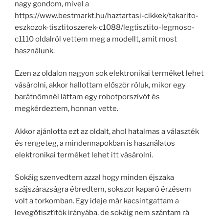
nagy gondom, mivel a
https://www.bestmarkt.hu/haztartasi-cikkek/takarito-
eszkozok-tisztitoszerek-c1088/legtisztito-legmoso-
c1110 oldalról vettem meg a modellt, amit most
használunk.
Ezen az oldalon nagyon sok elektronikai terméket lehet
vásárolni, akkor hallottam először róluk, mikor egy
barátnőmnél láttam egy robotporszívót és
megkérdeztem, honnan vette.
Akkor ajánlotta ezt az oldalt, ahol hatalmas a választék
és rengeteg, a mindennapokban is használatos
elektronikai terméket lehet itt vásárolni.
Sokáig szenvedtem azzal hogy minden éjszaka
szájszárazságra ébredtem, sokszor kaparó érzésem
volt a torkomban. Egy ideje már kacsintgattam a
levegőtisztítók irányába, de sokáig nem szántam rá