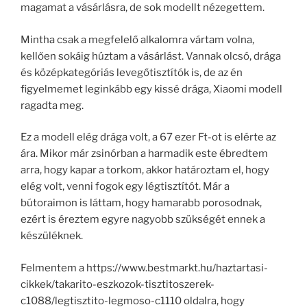
magamat a vásárlásra, de sok modellt nézegettem.
Mintha csak a megfelelő alkalomra vártam volna,
kellően sokáig húztam a vásárlást. Vannak olcsó, drága
és középkategóriás levegőtisztítók is, de az én
figyelmemet leginkább egy kissé drága, Xiaomi modell
ragadta meg.
Ez a modell elég drága volt, a 67 ezer Ft-ot is elérte az
ára. Mikor már zsinórban a harmadik este ébredtem
arra, hogy kapar a torkom, akkor határoztam el, hogy
elég volt, venni fogok egy légtisztítót. Már a
bútoraimon is láttam, hogy hamarabb porosodnak,
ezért is éreztem egyre nagyobb szükségét ennek a
készüléknek.
Felmentem a https://www.bestmarkt.hu/haztartasi-
cikkek/takarito-eszkozok-tisztitoszerek-
c1088/legtisztito-legmoso-c1110 oldalra, hogy