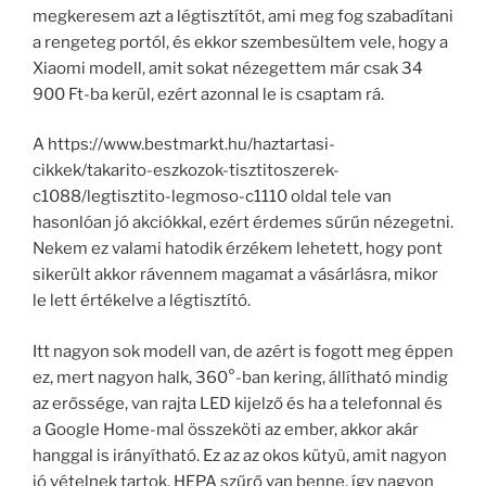
megkeresem azt a légtisztítót, ami meg fog szabadítani
a rengeteg portól, és ekkor szembesültem vele, hogy a
Xiaomi modell, amit sokat nézegettem már csak 34
900 Ft-ba kerül, ezért azonnal le is csaptam rá.
A https://www.bestmarkt.hu/haztartasi-
cikkek/takarito-eszkozok-tisztitoszerek-
c1088/legtisztito-legmoso-c1110 oldal tele van
hasonlóan jó akciókkal, ezért érdemes sűrűn nézegetni.
Nekem ez valami hatodik érzékem lehetett, hogy pont
sikerült akkor rávennem magamat a vásárlásra, mikor
le lett értékelve a légtisztító.
Itt nagyon sok modell van, de azért is fogott meg éppen
ez, mert nagyon halk, 360°-ban kering, állítható mindig
az erőssége, van rajta LED kijelző és ha a telefonnal és
a Google Home-mal összeköti az ember, akkor akár
hanggal is irányítható. Ez az az okos kütyü, amit nagyon
jó vételnek tartok. HEPA szűrő van benne, így nagyon