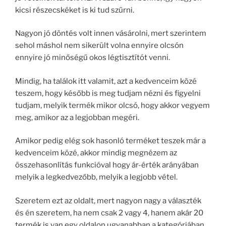
kicsi részecskéket is ki tud szűrni.
Nagyon jó döntés volt innen vásárolni, mert szerintem
sehol máshol nem sikerült volna ennyire olcsón
ennyire jó minőségű okos légtisztítót venni.
Mindig, ha találok itt valamit, azt a kedvenceim közé
teszem, hogy később is meg tudjam nézni és figyelni
tudjam, melyik termék mikor olcsó, hogy akkor vegyem
meg, amikor az a legjobban megéri.
Amikor pedig elég sok hasonló terméket teszek már a
kedvenceim közé, akkor mindig megnézem az
összehasonlítás funkcióval hogy ár-érték arányában
melyik a legkedvezőbb, melyik a legjobb vétel.
Szeretem ezt az oldalt, mert nagyon nagy a választék
és én szeretem, ha nem csak 2 vagy 4, hanem akár 20
termék is van egy oldalon ugyanabban a kategóriában,