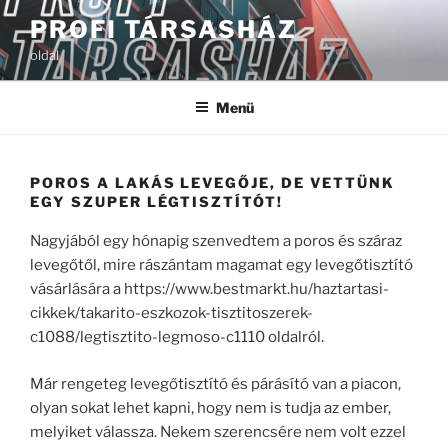
Tartalomhoz
PROFI TÁRSASHÁZ
oldal
Menü
POROS A LAKÁS LEVEGŐJE, DE VETTÜNK
EGY SZUPER LÉGTISZTÍTÓT!
Nagyjából egy hónapig szenvedtem a poros és száraz
levegőtől, mire rászántam magamat egy levegőtisztító
vásárlására a https://www.bestmarkt.hu/haztartasi-
cikkek/takarito-eszkozok-tisztitoszerek-
c1088/legtisztito-legmoso-c1110 oldalról.
Már rengeteg levegőtisztító és párásító van a piacon,
olyan sokat lehet kapni, hogy nem is tudja az ember,
melyiket válassza. Nekem szerencsére nem volt ezzel